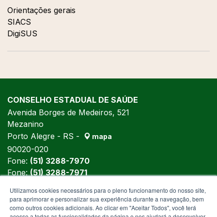
Orientações gerais
SIACS
DigiSUS
CONSELHO ESTADUAL DE SAÚDE
Avenida Borges de Medeiros, 521
Mezanino
Porto Alegre - RS -
mapa
90020-020
Fone:
(51) 3288-7970
Fone:
(51) 3288-7971
Fone:
(51) 3288-5992
Utilizamos cookies necessários para o pleno funcionamento do nosso site,
para aprimorar e personalizar sua experiência durante a navegação, bem
como outros cookies adicionais. Ao clicar em "Aceitar Todos", você terá
acesso a todas as funcionalidades da página e nos ajudará a desenvolver