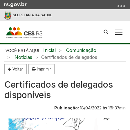
Ir
para
SECRETARIA DA SAÚDE
o
conteúdo
Ir
Abrir
Alte
para
a
a
o
busca
nave
Início
Inicial
Comunicação
menu
do
Notícias
Certificados de delegados
Ir
conteúdo
para
Voltar
Imprimir
a
busca
Certificados de delegados
disponíveis
Publicação:
18/04/2022 às 16h37min