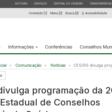
ESTADO
ESTADO
ESTADO
ESTADO
NOTÍCIAS
SERVIÇOS
CENTRAL DO CIDADÃO
TRANSPARÊNCIA
Conteúdo [1]
Menu [2]
Busca [3]
Acessibilidade
Informações
Conferências
Conselhos Mun
icial
Comunicação
Notícias
CES/RS divulga pr
ir
divulga programação da 2
 Estadual de Conselhos