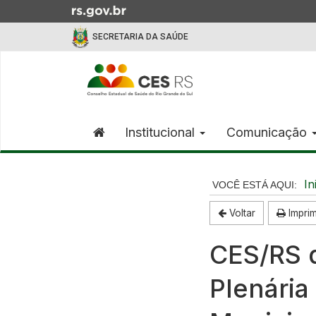
Ir
para
SECRETARIA DA SAÚDE
o
conteúdo
Início
Ir
do
para
menu
o
menu
Institucional
Comunicação
Ir
para
Início
a
do
In
busca
conteúdo
Voltar
Imprim
CES/RS 
Plenária