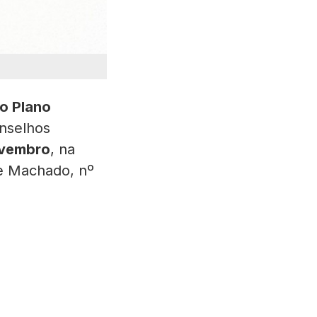
o Plano
onselhos
ovembro
, na
e Machado, nº