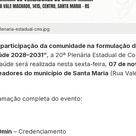
enaria-estadual-cms.jpg
 participação da comunidade na formulação d
aúde 2028–2031”
, a 20ª Plenária Estadual de C
aúde será realizada nesta sexta-feira,
07 de n
adores do município de Santa Maria
(Rua Val
ramação completa do evento:
0min
– Credenciamento