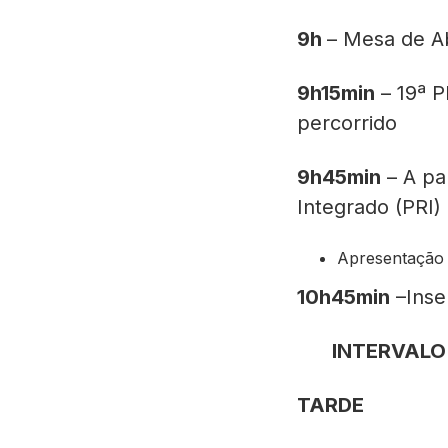
9h
– Mesa de A
9h15min
– 19ª P
percorrido
9h45min
– A pa
Integrado (PRI)
Apresentação d
10h45min
–Inse
INTERVALO 
TARDE