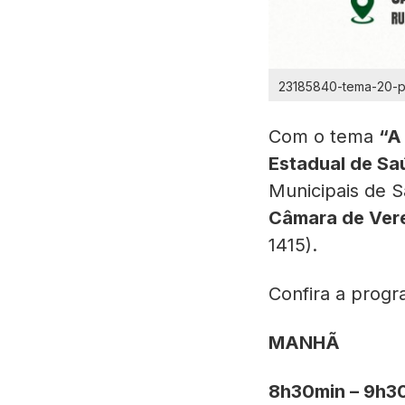
23185840-tema-20-pl
Com o tema
“A
Estadual de S
Municipais de S
Câmara de Vere
1415).
Confira a prog
MANHÃ
8h30min – 9h3