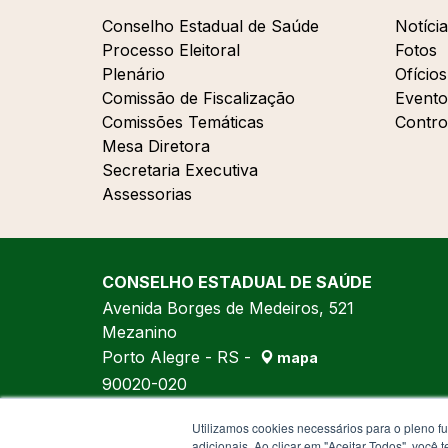
Conselho Estadual de Saúde
Notícia
Processo Eleitoral
Fotos
Plenário
Ofícios
Comissão de Fiscalização
Evento
Comissões Temáticas
Contro
Mesa Diretora
Secretaria Executiva
Assessorias
CONSELHO ESTADUAL DE SAÚDE
Avenida Borges de Medeiros, 521
Mezanino
Porto Alegre - RS -
mapa
90020-020
Fone:
(51) 3288-7970
Utilizamos cookies necessários para o pleno f
Fone:
(51) 3288-7971
adicionais. Ao clicar em "Aceitar Todos", você