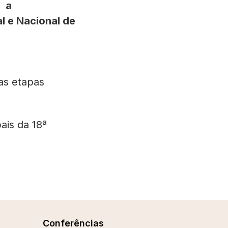
e:
a
l e Nacional de
as etapas
ais da 18ª
Conferências