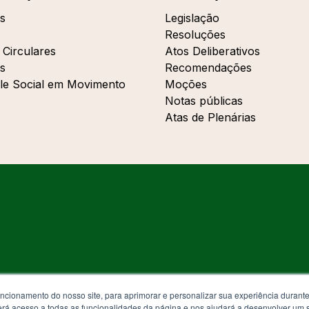
s
Legislação
Resoluções
 Circulares
Atos Deliberativos
s
Recomendações
le Social em Movimento
Moções
Notas públicas
Atas de Plenárias
uncionamento do nosso site, para aprimorar e personalizar sua experiência duran
 terá acesso a todas as funcionalidades da página e nos ajudará a desenvolver um