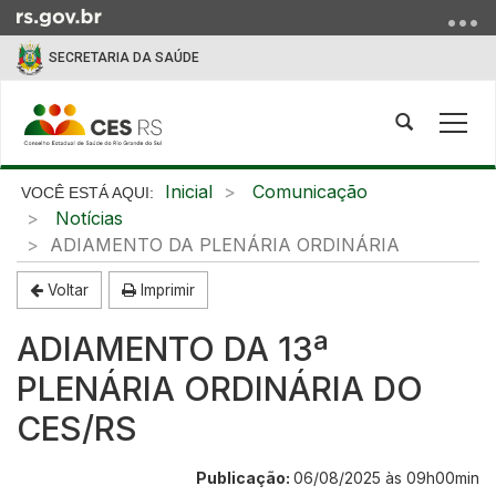
Ir
para
SECRETARIA DA SAÚDE
o
conteúdo
Ir
Abrir
Alte
para
a
a
o
busca
nave
Início
Inicial
Comunicação
menu
do
Notícias
Ir
conteúdo
ADIAMENTO DA PLENÁRIA ORDINÁRIA
para
a
Voltar
Imprimir
busca
ADIAMENTO DA 13ª
PLENÁRIA ORDINÁRIA DO
CES/RS
Publicação:
06/08/2025 às 09h00min