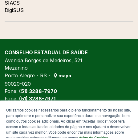
SIACS
DigiSUS
CONSELHO ESTADUAL DE SAÚDE
Avenida Borges de Medeiros, 521
Mezanino
Porto Alegre - RS -
mapa
90020-020
Fone:
(51) 3288-7970
Fone:
(51) 3288-7971
Fone:
(51) 3288-5992
Utilizamos cookies necessários para o pleno funcionamento do nosso site,
para aprimorar e personalizar sua experiência durante a navegação, bem
como outros cookies adicionais. Ao clicar em "Aceitar Todos", você terá
acesso a todas as funcionalidades da página e nos ajudará a desenvolver
um site cada vez melhor. Você pode encontrar mais informações sobre
quais cookies estamos utilizando no nosso
Aviso de Cookies
.