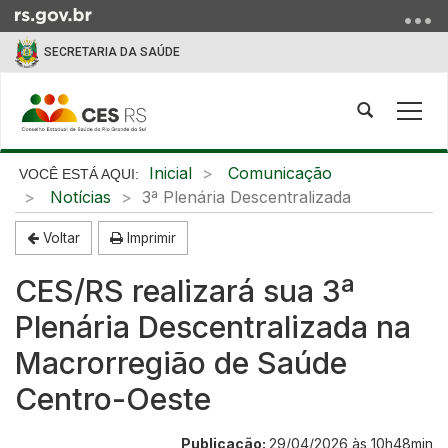
Ir
para
SECRETARIA DA SAÚDE
o
conteúdo
Ir
Abrir
Alte
para
a
a
o
busca
nave
Início
Inicial
Comunicação
menu
do
Notícias
3ª Plenária Descentralizada
Ir
conteúdo
para
Voltar
Imprimir
a
busca
CES/RS realizará sua 3ª
Plenária Descentralizada na
Macrorregião de Saúde
Centro-Oeste
Publicação:
29/04/2026 às 10h48min