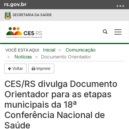
Ir
para
SECRETARIA DA SAÚDE
o
conteúdo
Ir
Abrir
Alte
para
a
a
o
busca
nave
Início
Inicial
Comunicação
menu
do
Notícias
Documento Orientador
Ir
conteúdo
para
Voltar
Imprimir
a
busca
CES/RS divulga Documento
Orientador para as etapas
municipais da 18ª
Conferência Nacional de
Saúde