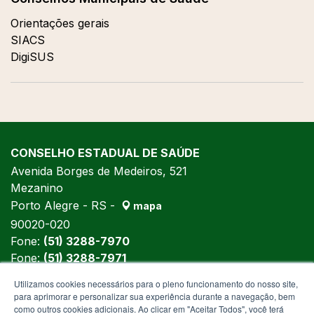
Orientações gerais
SIACS
DigiSUS
CONSELHO ESTADUAL DE SAÚDE
Avenida Borges de Medeiros, 521
Mezanino
Porto Alegre - RS -
mapa
90020-020
Fone:
(51) 3288-7970
Fone:
(51) 3288-7971
Fone:
(51) 3288-5992
Utilizamos cookies necessários para o pleno funcionamento do nosso site,
para aprimorar e personalizar sua experiência durante a navegação, bem
como outros cookies adicionais. Ao clicar em "Aceitar Todos", você terá