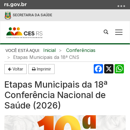
Ir
para
SECRETARIA DA SAÚDE
o
conteúdo
Ir
Abrir
Alte
para
a
a
o
busca
nave
Início
Inicial
Conferências
menu
do
Etapas Municipais da 18ª CNS
Ir
conteúdo
para
Facebook
X
Wh
Voltar
Imprimir
a
busca
Etapas Municipais da 18ª
Conferência Nacional de
Saúde (2026)