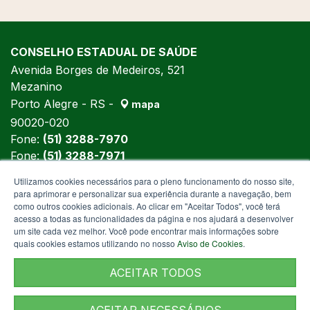
CONSELHO ESTADUAL DE SAÚDE
Avenida Borges de Medeiros, 521
Mezanino
Porto Alegre - RS -
mapa
90020-020
Fone:
(51) 3288-7970
Fone:
(51) 3288-7971
Fone:
(51) 3288-5992
Utilizamos cookies necessários para o pleno funcionamento do nosso site,
para aprimorar e personalizar sua experiência durante a navegação, bem
como outros cookies adicionais. Ao clicar em "Aceitar Todos", você terá
acesso a todas as funcionalidades da página e nos ajudará a desenvolver
um site cada vez melhor. Você pode encontrar mais informações sobre
quais cookies estamos utilizando no nosso
Aviso de Cookies
.
ACEITAR TODOS