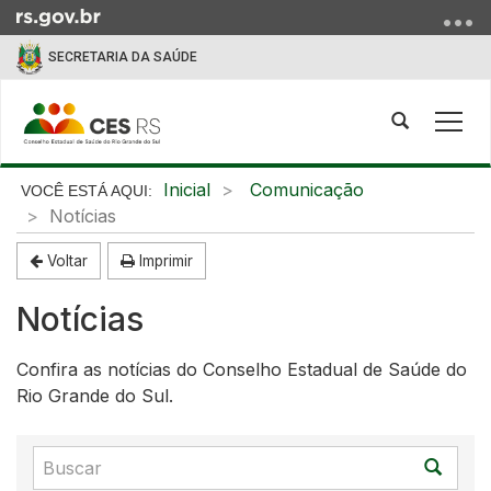
Ir
para
SECRETARIA DA SAÚDE
o
conteúdo
Ir
Abrir
Alte
para
a
a
o
busca
nave
Início
Inicial
Comunicação
menu
do
Notícias
Ir
conteúdo
para
Voltar
Imprimir
a
busca
Notícias
Confira as notícias do Conselho Estadual de Saúde do
Rio Grande do Sul.
Buscar
BUSC